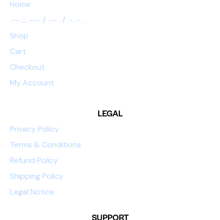
Home
.-- .... --- / .-- . / .- .-. .
Shop
Cart
Checkout
My Account
LEGAL
Privacy Policy
Terms & Conditions
Refund Policy
Shipping Policy
Legal Notice
SUPPORT